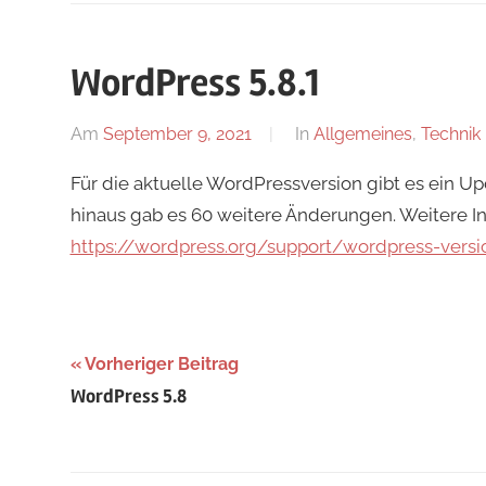
Design
Group
WordPress 5.8.1
GmbH
Am
September 9, 2021
Von
In
Allgemeines
,
Technik
erik
Für die aktuelle WordPressversion gibt es ein U
hinaus gab es 60 weitere Änderungen. Weitere In
https://wordpress.org/support/wordpress-versi
Vorheriger Beitrag
Beitrags-
WordPress 5.8
Navigation